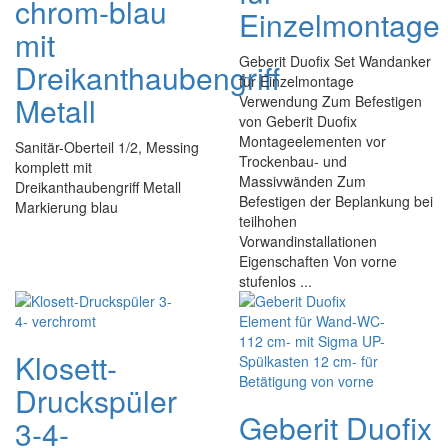
chrom-blau
Einzelmontage
mit
Geberit Duofix Set Wandanker
Dreikanthaubengriff
für Einzelmontage
Metall
Verwendung Zum Befestigen
von Geberit Duofix
Montageelementen vor
Sanitär-Oberteil 1/2, Messing
Trockenbau- und
komplett mit
Massivwänden Zum
Dreikanthaubengriff Metall
Befestigen der Beplankung bei
Markierung blau
teilhohen
Vorwandinstallationen
Eigenschaften Von vorne
stufenlos ...
Klosett-
Druckspüler
Geberit Duofix
3-4-