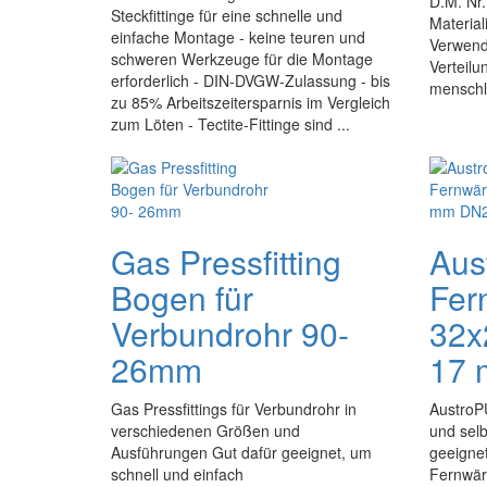
D.M. Nr.
Steckfittinge für eine schnelle und
Material
einfache Montage - keine teuren und
Verwend
schweren Werkzeuge für die Montage
Verteilu
erforderlich - DIN-DVGW-Zulassung - bis
menschli
zu 85% Arbeitszeitersparnis im Vergleich
zum Löten - Tectite-Fittinge sind ...
Gas Pressfitting
Aus
Bogen für
Fer
Verbundrohr 90-
32x
26mm
17 
Gas Pressfittings für Verbundrohr in
AustroPU
verschiedenen Größen und
und sel
Ausführungen Gut dafür geeignet, um
geeigne
schnell und einfach
Fernwär