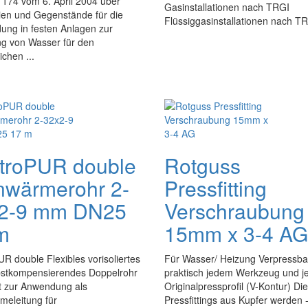
 174 vom 6. April 2004 über
Gasinstallationen nach TRGI
ien und Gegenstände für die
Flüssiggasinstallationen nach TRF
ung in festen Anlagen zur
ng von Wasser für den
chen ...
troPUR double
Rotguss
nwärmerohr 2-
Pressfitting
2-9 mm DN25
Verschraubung
m
15mm x 3-4 AG
R double Flexibles vorisoliertes
Für Wasser/ Heizung Verpressba
bstkompensierendes Doppelrohr
praktisch jedem Werkzeug und 
t zur Anwendung als
Originalpressprofil (V-Kontur) Die
meleitung für
Pressfittings aus Kupfer werden 