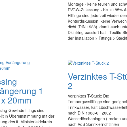
Montage - keine teuren und schw
DVGW-Zulassung - bis zu 85% Arbe
Fittinge sind jederzeit wieder d
Konturdiskussion, keine Verwechs
dicht (DIN 1988), damit auch unt
Dichtring passiert hat - Tectite S
der Installation > Fittings > Steck
Verzinktes T-St
sing
2
längerung 1
Verzinktes T-Stück: Die
l x 20mm
Tempergussfittinge sind geeignet
Trinkwasser, kalt Löschwasserle
ing-Gewindefittings sind
nach DIN 1988-6 : 2002
llt in Übereinstimmung mit der
Wasserlöschanlagen (trocken un
ng des it. Ministerialdekrets
nach VdS Sprinklerrichtlinien