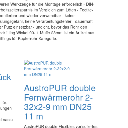
eren Werkzeuge für die Montage erforderlich - DIN-
itszeitersparnis im Vergleich zum Löten - Tectite-
emontierbar und wieder verwendbar - keine
lungsgefahr, keine Verarbeitungsfehler - dauerhaft
er Putz einsetzbar - undicht, bevor das Rohr den
teckfitting Winkel 90- 1 Muffe 28mm ist ein Artikel aus
fittings für Kupferrohr Kategorie.
ück
AustroPUR double
Fernwärmerohr 2-
 für:
32x2-9 mm DN25
itungen
11 m
d nass)
AustroPUR double Flexibles vorisoliertes