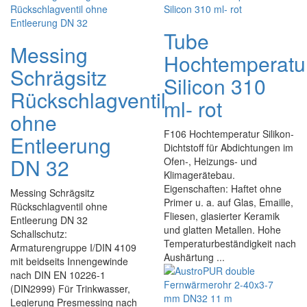
Tube
Messing
Hochtemperatu
Schrägsitz
Silicon 310
Rückschlagventil
ml- rot
ohne
F106 Hochtemperatur Silikon-
Entleerung
Dichtstoff für Abdichtungen im
DN 32
Ofen-, Heizungs- und
Klimagerätebau.
Eigenschaften: Haftet ohne
Messing Schrägsitz
Primer u. a. auf Glas, Emaille,
Rückschlagventil ohne
Fliesen, glasierter Keramik
Entleerung DN 32
und glatten Metallen. Hohe
Schallschutz:
Temperaturbeständigkeit nach
Armaturengruppe I/DIN 4109
Aushärtung ...
mit beidseits Innengewinde
nach DIN EN 10226-1
(DIN2999) Für Trinkwasser,
Legierung Presmessing nach