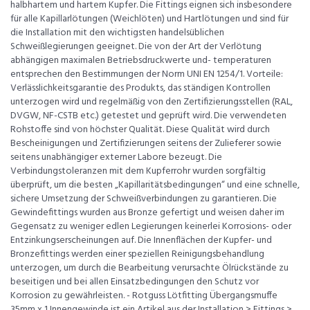
halbhartem und hartem Kupfer. Die Fittings eignen sich insbesondere
für alle Kapillarlötungen (Weichlöten) und Hartlötungen und sind für
die Installation mit den wichtigsten handelsüblichen
Schweißlegierungen geeignet. Die von der Art der Verlötung
abhängigen maximalen Betriebsdruckwerte und- temperaturen
entsprechen den Bestimmungen der Norm UNI EN 1254/1. Vorteile:
Verlässlichkeitsgarantie des Produkts, das ständigen Kontrollen
unterzogen wird und regelmäßig von den Zertifizierungsstellen (RAL,
DVGW, NF-CSTB etc.) getestet und geprüft wird. Die verwendeten
Rohstoffe sind von höchster Qualität. Diese Qualität wird durch
Bescheinigungen und Zertifizierungen seitens der Zulieferer sowie
seitens unabhängiger externer Labore bezeugt. Die
Verbindungstoleranzen mit dem Kupferrohr wurden sorgfältig
überprüft, um die besten „Kapillaritätsbedingungen“ und eine schnelle,
sichere Umsetzung der Schweißverbindungen zu garantieren. Die
Gewindefittings wurden aus Bronze gefertigt und weisen daher im
Gegensatz zu weniger edlen Legierungen keinerlei Korrosions- oder
Entzinkungserscheinungen auf. Die Innenflächen der Kupfer- und
Bronzefittings werden einer speziellen Reinigungsbehandlung
unterzogen, um durch die Bearbeitung verursachte Ölrückstände zu
beseitigen und bei allen Einsatzbedingungen den Schutz vor
Korrosion zu gewährleisten. - Rotguss Lötfitting Übergangsmuffe
35mm x 1 Innengewinde ist ein Artikel aus der Installation > Fittings >