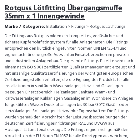
Rotguss Lötfitting Übergangsmuffe
35mm x 1 Innengewinde
Marke / Kategorie:
Installation > Fittings > Rotguss Lötfittings
Die Fittings aus Rotguss bilden ein komplettes, verlässliches und
sicheres Kupferrohrfittingsystem für alle Anlagenarten. Die Fittings
entsprechen den kürzlich eingeführten Normen UNI EN 1254/1 und
eignen sich für eine große Auswahl an Einsatzbereichen im privaten
und industriellen Anlagenbau. Die gesamte Fittings-Palette wird nach
einem nach ISO 9001 zertifizierten Qualitätsmanagement erzeugt und
hat unzählige Qualitätszertifizierungen der wichtigsten europäischen
Zertifizierungsstellen erhalten, die die Eignung des Produkts für alle
Installationen in sanitären Wasseranlagen, Heiz- und Gasanlagen
bezeugen. Einsatzbereich: Heizanlagen Sanitäre Warm- und
Kaltwasseranlagen Kühlanlagen Gasanlagen im Wohnbereich Anlagen
für gekühltes Wasser Druckluftanlagen bis 30 bar/30°C Gasöl- oder
Heizölanlagen Solaranlagen Heizwerke Eigenschaften: Die Fittings
wurden gemäß den Vorschriften der Leistungsbeschreibungen der
deutschen Zertifizierungseinrichtungen RAL und DVGW aus
Hochqualitätsmaterial erzeugt. Die Fittings eignen sich gemäß den
Vorschriften der EU-Norm EN 1057 für alle Rohrtypen aus weichem,