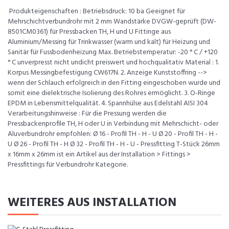
Produkteigenschaften : Betriebsdruck: 10 ba Geeignet für
Mehrschichtverbundrohr mit 2 mm Wandstärke DVGW-geprüft (DW-
8501CM0361) für Pressbacken TH, H und U Fittinge aus
Aluminium/Messing für Trinkwasser (warm und kalt) für Heizung und
Sanitär für Fussbodenheizung Max. Betriebstemperatur: -20 ° C / +120
° C unverpresst nicht undicht preiswert und hochqualitativ Material : 1.
Korpus Messingbefestigung CW617N. 2. Anzeige Kunststoffring -->
wenn der Schlauch erfolgreich in den Fitting eingeschoben wurde und
somit eine dielektrische Isolierung des Rohres ermöglicht. 3. O-Ringe
EPDM in Lebensmittelqualität. 4. Spannhülse aus Edelstahl AISI 304
Verarbeitungshinweise : Für die Pressung werden die
Pressbackenprofile TH, H oder U in Verbindung mit Mehrschicht- oder
Aluverbundrohr empfohlen: Ø 16 - Profil TH - H - U Ø 20 - Profil TH - H -
U Ø 26 - Profil TH - H Ø 32 - Profil TH - H - U - Pressfitting T-Stück 26mm
x 16mm x 26mm ist ein Artikel aus der Installation > Fittings >
Pressfittings für Verbundrohr Kategorie.
WEITERES AUS INSTALLATION