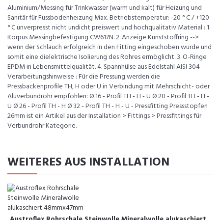
Aluminium/Messing für Trinkwasser (warm und kalt) für Heizung und
Sanitär für Fussbodenheizung Max. Betriebstemperatur: -20 ° C / +120
° C unverpresst nicht undicht preiswert und hochqualitativ Material : 1.
Korpus Messingbefestigung CW617N. 2. Anzeige Kunststoffring -->
wenn der Schlauch erfolgreich in den Fitting eingeschoben wurde und
somit eine dielektrische Isolierung des Rohres ermöglicht. 3. O-Ringe
EPDM in Lebensmittelqualität. 4. Spannhülse aus Edelstahl AISI 304
Verarbeitungshinweise : Für die Pressung werden die
Pressbackenprofile TH, H oder U in Verbindung mit Mehrschicht- oder
Aluverbundrohr empfohlen: Ø 16 - Profil TH - H - U Ø 20 - Profil TH - H -
U Ø 26 - Profil TH - H Ø 32 - Profil TH - H - U - Pressfitting Pressstopfen
26mm ist ein Artikel aus der Installation > Fittings > Pressfittings für
Verbundrohr Kategorie.
WEITERES AUS INSTALLATION
Austroflex Rohrschale Steinwolle Mineralwolle alukaschiert