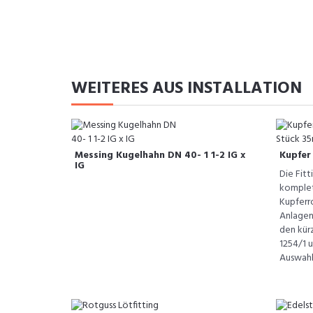
WEITERES AUS INSTALLATION
Messing Kugelhahn DN 40- 1 1-2 IG x
Kupfer
IG
Die Fitt
komplett
Kupferro
Anlagen
den kür
1254/1 u
Auswahl 