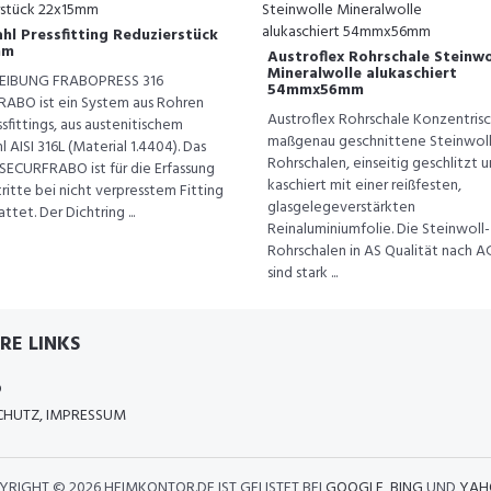
hl Pressfitting Reduzierstück
mm
Austroflex Rohrschale Steinwo
Mineralwolle alukaschiert
EIBUNG FRABOPRESS 316
54mmx56mm
ABO ist ein System aus Rohren
Austroflex Rohrschale Konzentrisc
sfittings, aus austenitischem
maßgenau geschnittene Steinwoll
l AISI 316L (Material 1.4404). Das
Rohrschalen, einseitig geschlitzt 
SECURFRABO ist für die Erfassung
kaschiert mit einer reißfesten,
ritte bei nicht verpresstem Fitting
glasgelegeverstärkten
ttet. Der Dichtring ...
Reinaluminiumfolie. Die Steinwoll-
Rohrschalen in AS Qualität nach A
sind stark ...
RE LINKS
D
HUTZ, IMPRESSUM
YRIGHT ©
2026 HEIMKONTOR.DE IST GELISTET BEI
GOOGLE
,
BING
UND
YAH