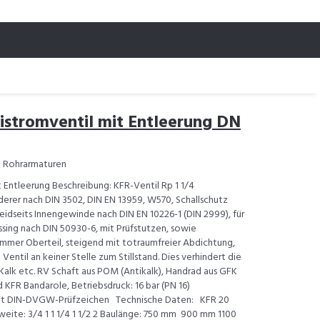
istromventil mit Entleerung DN
 > Rohrarmaturen
 Entleerung Beschreibung: KFR-Ventil Rp 1 1/4
nderer nach DIN 3502, DIN EN 13959, W570, Schallschutz
idseits Innengewinde nach DIN EN 10226-1 (DIN 2999), für
ssing nach DIN 50930-6, mit Prüfstutzen, sowie
mmer Oberteil, steigend mit totraumfreier Abdichtung,
Ventil an keiner Stelle zum Stillstand. Dies verhindert die
Kalk etc. RV Schaft aus POM (Antikalk), Handrad aus GFK
KFR Bandarole, Betriebsdruck: 16 bar (PN 16)
mit DIN-DVGW-Prüfzeichen Technische Daten: KFR 20
eite: 3/4 1 1 1/4 1 1/2 2 Baulänge: 750 mm 900 mm 1100