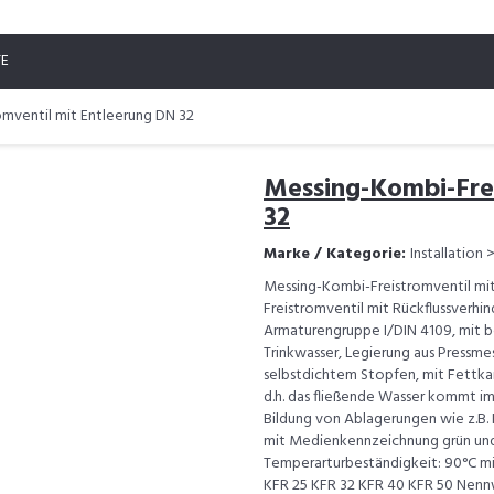
TE
mventil mit Entleerung DN 32
Messing-Kombi-Fre
32
Marke / Kategorie:
Installation
Messing-Kombi-Freistromventil mit
Freistromventil mit Rückflussverhi
Armaturengruppe I/DIN 4109, mit be
Trinkwasser, Legierung aus Pressme
selbstdichtem Stopfen, mit Fettka
d.h. das fließende Wasser kommt im 
Bildung von Ablagerungen wie z.B. 
mit Medienkennzeichnung grün und 
Temperarturbeständigkeit: 90°C 
KFR 25 KFR 32 KFR 40 KFR 50 Nennw