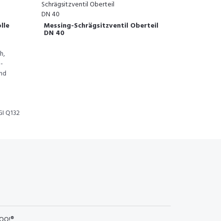
lle
Messing-Schrägsitzventil Oberteil
DN 40
h,
-
und
GI Q132
OO!®