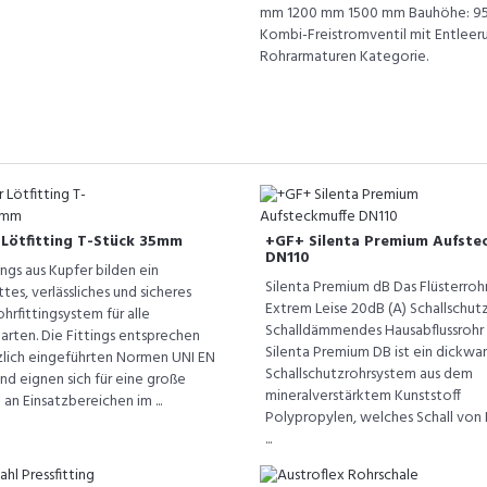
mm 1200 mm 1500 mm Bauhöhe: 95
Kombi-Freistromventil mit Entleerung
Rohrarmaturen Kategorie.
 Lötfitting T-Stück 35mm
+GF+ Silenta Premium Aufste
DN110
ings aus Kupfer bilden ein
Silenta Premium dB Das Flüsterrohr
es, verlässliches und sicheres
Extrem Leise 20dB (A) Schallschutzs
hrfittingsystem für alle
Schalldämmendes Hausabflussrohr
arten. Die Fittings entsprechen
Silenta Premium DB ist ein dickwa
zlich eingeführten Normen UNI EN
Schallschutzrohrsystem aus dem
nd eignen sich für eine große
mineralverstärktem Kunststoff
an Einsatzbereichen im ...
Polypropylen, welches Schall von 
...