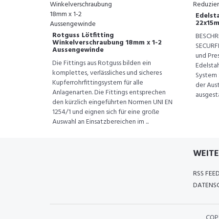
Edelsta
22x15
Rotguss Lötfitting
BESCHR
Winkelverschraubung 18mm x 1-2
SECURFR
Aussengewinde
und Pres
Die Fittings aus Rotguss bilden ein
Edelstah
komplettes, verlässliches und sicheres
System 
Kupferrohrfittingsystem für alle
der Aust
Anlagenarten. Die Fittings entsprechen
ausgesta
den kürzlich eingeführten Normen UNI EN
1254/1 und eignen sich für eine große
Auswahl an Einsatzbereichen im ...
WEITE
RSS FEE
DATENSC
COP