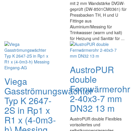
mit 2 mm Wandstärke DVGW-
geprüft (DW-8501CM0361) für
Pressbacken TH, H und U
Fittinge aus
Aluminium/Messing für
Trinkwasser (warm und kalt)
für Heizung und Sanitär für ...
AustroPUR
double
Viega
Fernwärmerohr
Gasströmungswächter
2-40x3-7 mm
Typ K 2647-
DN32 13 m
2S in Rp1 x
R1 x (4-0m3-
AustroPUR double Flexibles
vorisoliertes und
h) Messing
selbstkompensierendes