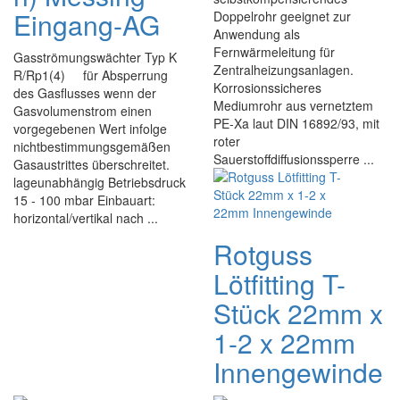
Eingang-AG
Doppelrohr geeignet zur
Anwendung als
Fernwärmeleitung für
Gasströmungswächter Typ K
Zentralheizungsanlagen.
R/Rp1(4) für Absperrung
Korrosionssicheres
des Gasflusses wenn der
Mediumrohr aus vernetztem
Gasvolumenstrom einen
PE-Xa laut DIN 16892/93, mit
vorgegebenen Wert infolge
roter
nichtbestimmungsgemäßen
Sauerstoffdiffusionssperre ...
Gasaustrittes überschreitet.
lageunabhängig Betriebsdruck
15 - 100 mbar Einbauart:
horizontal/vertikal nach ...
Rotguss
Lötfitting T-
Stück 22mm x
1-2 x 22mm
Innengewinde