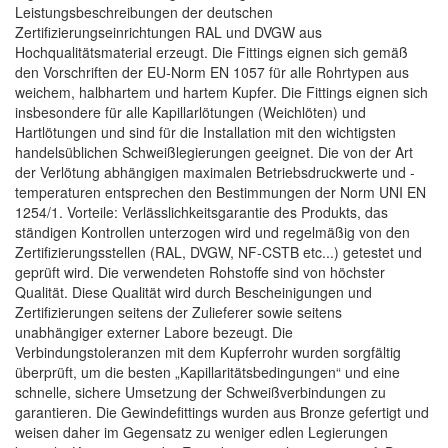
Leistungsbeschreibungen der deutschen
Zertifizierungseinrichtungen RAL und DVGW aus
Hochqualitätsmaterial erzeugt. Die Fittings eignen sich gemäß
den Vorschriften der EU-Norm EN 1057 für alle Rohrtypen aus
weichem, halbhartem und hartem Kupfer. Die Fittings eignen sich
insbesondere für alle Kapillarlötungen (Weichlöten) und
Hartlötungen und sind für die Installation mit den wichtigsten
handelsüblichen Schweißlegierungen geeignet. Die von der Art
der Verlötung abhängigen maximalen Betriebsdruckwerte und -
temperaturen entsprechen den Bestimmungen der Norm UNI EN
1254/1. Vorteile: Verlässlichkeitsgarantie des Produkts, das
ständigen Kontrollen unterzogen wird und regelmäßig von den
Zertifizierungsstellen (RAL, DVGW, NF-CSTB etc...) getestet und
geprüft wird. Die verwendeten Rohstoffe sind von höchster
Qualität. Diese Qualität wird durch Bescheinigungen und
Zertifizierungen seitens der Zulieferer sowie seitens
unabhängiger externer Labore bezeugt. Die
Verbindungstoleranzen mit dem Kupferrohr wurden sorgfältig
überprüft, um die besten „Kapillaritätsbedingungen“ und eine
schnelle, sichere Umsetzung der Schweißverbindungen zu
garantieren. Die Gewindefittings wurden aus Bronze gefertigt und
weisen daher im Gegensatz zu weniger edlen Legierungen