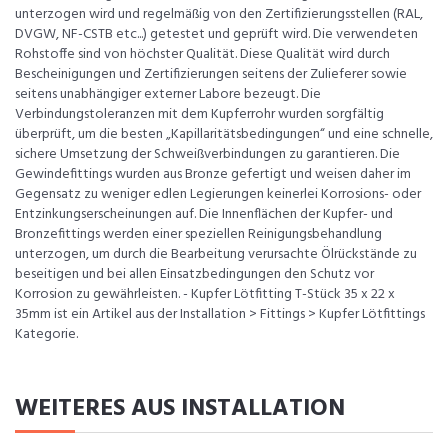
unterzogen wird und regelmäßig von den Zertifizierungsstellen (RAL,
DVGW, NF-CSTB etc...) getestet und geprüft wird. Die verwendeten
Rohstoffe sind von höchster Qualität. Diese Qualität wird durch
Bescheinigungen und Zertifizierungen seitens der Zulieferer sowie
seitens unabhängiger externer Labore bezeugt. Die
Verbindungstoleranzen mit dem Kupferrohr wurden sorgfältig
überprüft, um die besten „Kapillaritätsbedingungen“ und eine schnelle,
sichere Umsetzung der Schweißverbindungen zu garantieren. Die
Gewindefittings wurden aus Bronze gefertigt und weisen daher im
Gegensatz zu weniger edlen Legierungen keinerlei Korrosions- oder
Entzinkungserscheinungen auf. Die Innenflächen der Kupfer- und
Bronzefittings werden einer speziellen Reinigungsbehandlung
unterzogen, um durch die Bearbeitung verursachte Ölrückstände zu
beseitigen und bei allen Einsatzbedingungen den Schutz vor
Korrosion zu gewährleisten. - Kupfer Lötfitting T-Stück 35 x 22 x
35mm ist ein Artikel aus der Installation > Fittings > Kupfer Lötfittings
Kategorie.
WEITERES AUS INSTALLATION