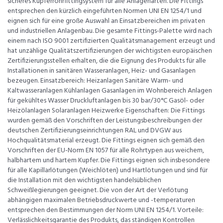
sicheres Kupferrohrfittingsystem für alle Anlagenarten. Die Fittings
entsprechen den kürzlich eingeführten Normen UNI EN 1254/1 und
eignen sich für eine große Auswahl an Einsatzbereichen im privaten
und industriellen Anlagenbau. Die gesamte Fittings-Palette wird nach
einem nach ISO 9001 zertifizierten Qualitätsmanagement erzeugt und
hat unzählige Qualitätszertifizierungen der wichtigsten europäischen
Zertifizierungsstellen erhalten, die die Eignung des Produkts für alle
Installationen in sanitären Wasseranlagen, Heiz- und Gasanlagen
bezeugen. Einsatzbereich: Heizanlagen Sanitäre Warm- und
Kaltwasseranlagen Kühlanlagen Gasanlagen im Wohnbereich Anlagen
für gekühltes Wasser Druckluftanlagen bis 30 bar/30°C Gasöl- oder
Heizölanlagen Solaranlagen Heizwerke Eigenschaften: Die Fittings
wurden gemäß den Vorschriften der Leistungsbeschreibungen der
deutschen Zertifizierungseinrichtungen RAL und DVGW aus
Hochqualitätsmaterial erzeugt. Die Fittings eignen sich gemäß den
Vorschriften der EU-Norm EN 1057 für alle Rohrtypen aus weichem,
halbhartem und hartem Kupfer. Die Fittings eignen sich insbesondere
für alle Kapillarlötungen (Weichlöten) und Hartlötungen und sind für
die Installation mit den wichtigsten handelsüblichen
Schweißlegierungen geeignet. Die von der Art der Verlötung
abhängigen maximalen Betriebsdruckwerte und -temperaturen
entsprechen den Bestimmungen der Norm UNI EN 1254/1. Vorteile:
Verlässlichkeitsgarantie des Produkts, das ständigen Kontrollen