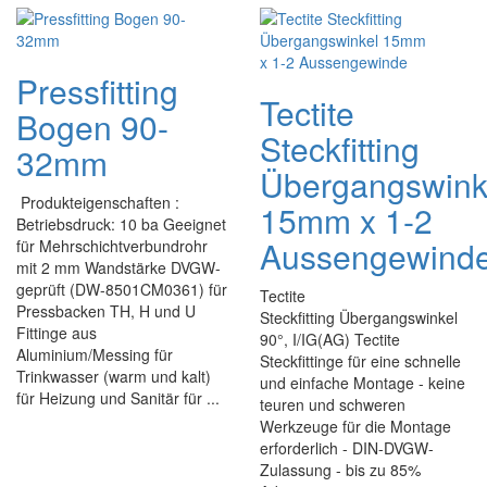
Pressfitting
Tectite
Bogen 90-
Steckfitting
32mm
Übergangswink
Produkteigenschaften :
15mm x 1-2
Betriebsdruck: 10 ba Geeignet
Aussengewind
für Mehrschichtverbundrohr
mit 2 mm Wandstärke DVGW-
geprüft (DW-8501CM0361) für
Tectite
Pressbacken TH, H und U
Steckfitting Übergangswinkel
Fittinge aus
90°, I/IG(AG) Tectite
Aluminium/Messing für
Steckfittinge für eine schnelle
Trinkwasser (warm und kalt)
und einfache Montage - keine
für Heizung und Sanitär für ...
teuren und schweren
Werkzeuge für die Montage
erforderlich - DIN-DVGW-
Zulassung - bis zu 85%