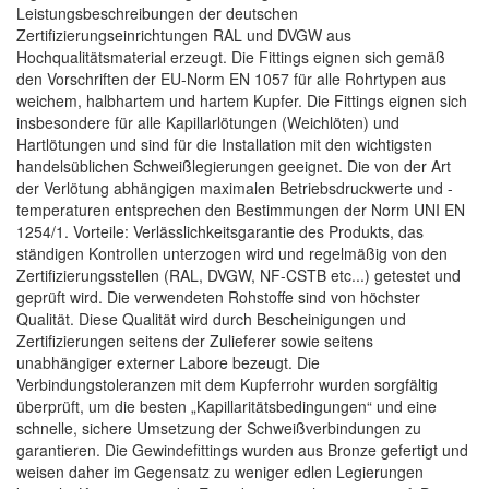
Leistungsbeschreibungen der deutschen
Zertifizierungseinrichtungen RAL und DVGW aus
Hochqualitätsmaterial erzeugt. Die Fittings eignen sich gemäß
den Vorschriften der EU-Norm EN 1057 für alle Rohrtypen aus
weichem, halbhartem und hartem Kupfer. Die Fittings eignen sich
insbesondere für alle Kapillarlötungen (Weichlöten) und
Hartlötungen und sind für die Installation mit den wichtigsten
handelsüblichen Schweißlegierungen geeignet. Die von der Art
der Verlötung abhängigen maximalen Betriebsdruckwerte und -
temperaturen entsprechen den Bestimmungen der Norm UNI EN
1254/1. Vorteile: Verlässlichkeitsgarantie des Produkts, das
ständigen Kontrollen unterzogen wird und regelmäßig von den
Zertifizierungsstellen (RAL, DVGW, NF-CSTB etc...) getestet und
geprüft wird. Die verwendeten Rohstoffe sind von höchster
Qualität. Diese Qualität wird durch Bescheinigungen und
Zertifizierungen seitens der Zulieferer sowie seitens
unabhängiger externer Labore bezeugt. Die
Verbindungstoleranzen mit dem Kupferrohr wurden sorgfältig
überprüft, um die besten „Kapillaritätsbedingungen“ und eine
schnelle, sichere Umsetzung der Schweißverbindungen zu
garantieren. Die Gewindefittings wurden aus Bronze gefertigt und
weisen daher im Gegensatz zu weniger edlen Legierungen