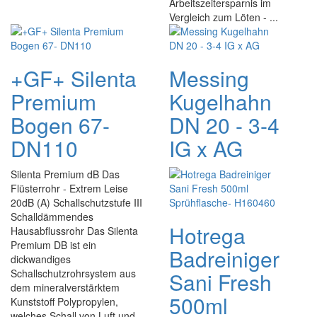
Arbeitszeitersparnis im
Vergleich zum Löten - ...
+GF+ Silenta
Messing
Premium
Kugelhahn
Bogen 67-
DN 20 - 3-4
DN110
IG x AG
Silenta Premium dB Das
Flüsterrohr - Extrem Leise
20dB (A) Schallschutzstufe III
Schalldämmendes
Hotrega
Hausabflussrohr Das Silenta
Premium DB ist ein
Badreiniger
dickwandiges
Schallschutzrohrsystem aus
Sani Fresh
dem mineralverstärktem
500ml
Kunststoff Polypropylen,
welches Schall von Luft und ...