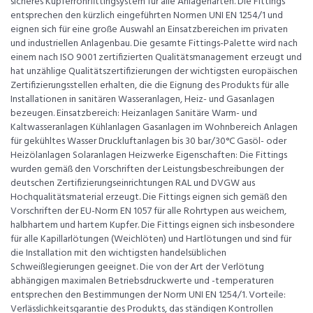
sicheres Kupferrohrfittingsystem für alle Anlagenarten. Die Fittings
entsprechen den kürzlich eingeführten Normen UNI EN 1254/1 und
eignen sich für eine große Auswahl an Einsatzbereichen im privaten
und industriellen Anlagenbau. Die gesamte Fittings-Palette wird nach
einem nach ISO 9001 zertifizierten Qualitätsmanagement erzeugt und
hat unzählige Qualitätszertifizierungen der wichtigsten europäischen
Zertifizierungsstellen erhalten, die die Eignung des Produkts für alle
Installationen in sanitären Wasseranlagen, Heiz- und Gasanlagen
bezeugen. Einsatzbereich: Heizanlagen Sanitäre Warm- und
Kaltwasseranlagen Kühlanlagen Gasanlagen im Wohnbereich Anlagen
für gekühltes Wasser Druckluftanlagen bis 30 bar/30°C Gasöl- oder
Heizölanlagen Solaranlagen Heizwerke Eigenschaften: Die Fittings
wurden gemäß den Vorschriften der Leistungsbeschreibungen der
deutschen Zertifizierungseinrichtungen RAL und DVGW aus
Hochqualitätsmaterial erzeugt. Die Fittings eignen sich gemäß den
Vorschriften der EU-Norm EN 1057 für alle Rohrtypen aus weichem,
halbhartem und hartem Kupfer. Die Fittings eignen sich insbesondere
für alle Kapillarlötungen (Weichlöten) und Hartlötungen und sind für
die Installation mit den wichtigsten handelsüblichen
Schweißlegierungen geeignet. Die von der Art der Verlötung
abhängigen maximalen Betriebsdruckwerte und -temperaturen
entsprechen den Bestimmungen der Norm UNI EN 1254/1. Vorteile:
Verlässlichkeitsgarantie des Produkts, das ständigen Kontrollen