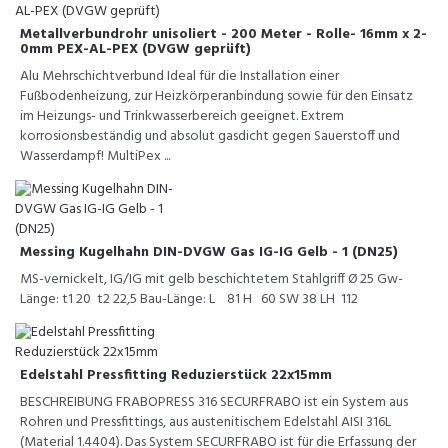
Metallverbundrohr unisoliert - 200 Meter - Rolle- 16mm x 2-
0mm PEX-AL-PEX (DVGW geprüft)
Alu Mehrschichtverbund Ideal für die Installation einer
Fußbodenheizung, zur Heizkörperanbindung sowie für den Einsatz
im Heizungs- und Trinkwasserbereich geeignet. Extrem
korrosionsbeständig und absolut gasdicht gegen Sauerstoff und
Wasserdampf! MultiPex ...
Messing Kugelhahn DIN-DVGW Gas IG-IG Gelb - 1 (DN25)
MS-vernickelt, IG/IG mit gelb beschichtetem Stahlgriff Ø 25 Gw-
Länge: t1 20 t2 22,5 Bau-Länge: L 81 H 60 SW 38 LH 112
Edelstahl Pressfitting Reduzierstück 22x15mm
BESCHREIBUNG FRABOPRESS 316 SECURFRABO ist ein System aus
Rohren und Pressfittings, aus austenitischem Edelstahl AISI 316L
(Material 1.4404). Das System SECURFRABO ist für die Erfassung der