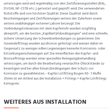
unterzogen wird und regelmäßig von den Zertifizierungsstellen (RAL,
DVGW, NF-CSTB etc...) getestet und geprüft wird. Die verwendeten
Rohstoffe sind von höchster Qualität. Diese Qualität wird durch
Bescheinigungen und Zertifizierungen seitens der Zulieferer sowie
seitens unabhängiger externer Labore bezeugt. Die
Verbindungstoleranzen mit dem Kupferrohr wurden sorgfältig
überprüft, um die besten „Kapillaritätsbedingungen“ und eine schnelle,
sichere Umsetzung der Schweißverbindungen zu garantieren. Die
Gewindefittings wurden aus Bronze gefertigt und weisen daher im
Gegensatz zu weniger edlen Legierungen keinerlei Korrosions- oder
Entzinkungserscheinungen auf. Die Innenflächen der Kupfer- und
Bronzefittings werden einer speziellen Reinigungsbehandlung
unterzogen, um durch die Bearbeitung verursachte Ölrückstände zu
beseitigen und bei allen Einsatzbedingungen den Schutz vor
Korrosion zu gewährleisten. - Kupfer Lötfitting Bogen 90- 1 Muffe
35mm ist ein Artikel aus der Installation > Fittings > Kupfer Lötfittings
Kategorie.
WEITERES AUS INSTALLATION