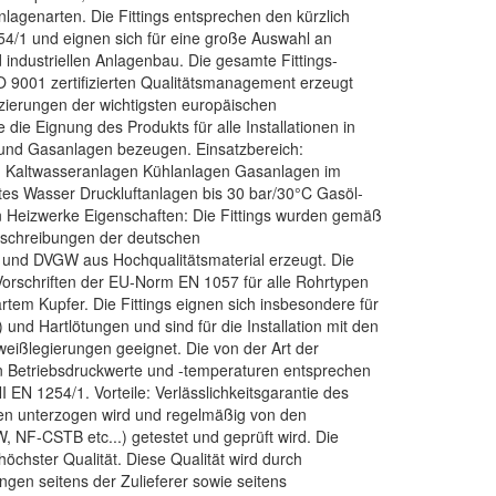
Anlagenarten. Die Fittings entsprechen den kürzlich
4/1 und eignen sich für eine große Auswahl an
 industriellen Anlagenbau. Die gesamte Fittings-
O 9001 zertifizierten Qualitätsmanagement erzeugt
fizierungen der wichtigsten europäischen
ie die Eignung des Produkts für alle Installationen in
 und Gasanlagen bezeugen. Einsatzbereich:
d Kaltwasseranlagen Kühlanlagen Gasanlagen im
es Wasser Druckluftanlagen bis 30 bar/30°C Gasöl-
n Heizwerke Eigenschaften: Die Fittings wurden gemäß
eschreibungen der deutschen
L und DVGW aus Hochqualitätsmaterial erzeugt. Die
Vorschriften der EU-Norm EN 1057 für alle Rohrtypen
tem Kupfer. Die Fittings eignen sich insbesondere für
) und Hartlötungen und sind für die Installation mit den
weißlegierungen geeignet. Die von der Art der
 Betriebsdruckwerte und -temperaturen entsprechen
N 1254/1. Vorteile: Verlässlichkeitsgarantie des
len unterzogen wird und regelmäßig von den
W, NF-CSTB etc...) getestet und geprüft wird. Die
öchster Qualität. Diese Qualität wird durch
ngen seitens der Zulieferer sowie seitens