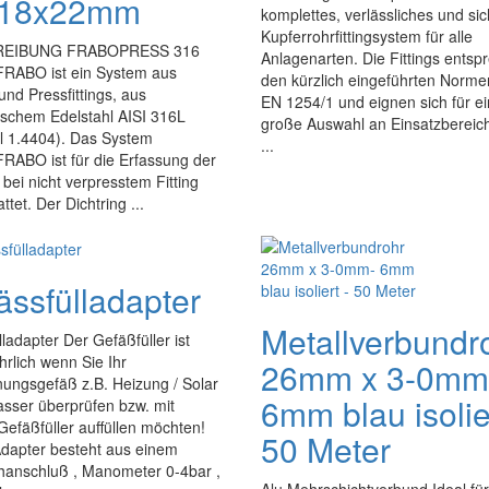
x18x22mm
komplettes, verlässliches und si
Kupferrohrfittingsystem für alle
EIBUNG FRABOPRESS 316
Anlagenarten. Die Fittings entsp
ABO ist ein System aus
den kürzlich eingeführten Norm
nd Pressfittings, aus
EN 1254/1 und eignen sich für e
ischem Edelstahl AISI 316L
große Auswahl an Einsatzbereic
l 1.4404). Das System
...
ABO ist für die Erfassung der
e bei nicht verpresstem Fitting
ttet. Der Dichtring ...
ässfülladapter
Metallverbundr
ladapter Der Gefäßfüller ist
rlich wenn Sie Ihr
26mm x 3-0mm
ungsgefäß z.B. Heizung / Solar
6mm blau isolier
asser überprüfen bzw. mit
Gefäßfüller auffüllen möchten!
50 Meter
Adapter besteht aus einem
hanschluß , Manometer 0-4bar ,