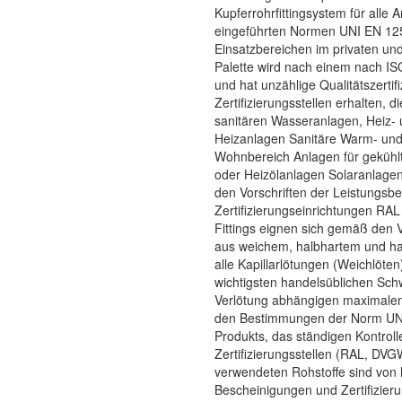
Kupferrohrfittingsystem für alle 
eingeführten Normen UNI EN 125
Einsatzbereichen im privaten und
Palette wird nach einem nach IS
und hat unzählige Qualitätszerti
Zertifizierungsstellen erhalten, d
sanitären Wasseranlagen, Heiz-
Heizanlagen Sanitäre Warm- un
Wohnbereich Anlagen für gekühlt
oder Heizölanlagen Solaranlage
den Vorschriften der Leistungsb
Zertifizierungseinrichtungen RA
Fittings eignen sich gemäß den 
aus weichem, halbhartem und har
alle Kapillarlötungen (Weichlöten
wichtigsten handelsüblichen Sch
Verlötung abhängigen maximalen
den Bestimmungen der Norm UNI E
Produkts, das ständigen Kontrol
Zertifizierungsstellen (RAL, DVG
verwendeten Rohstoffe sind von h
Bescheinigungen und Zertifizieru