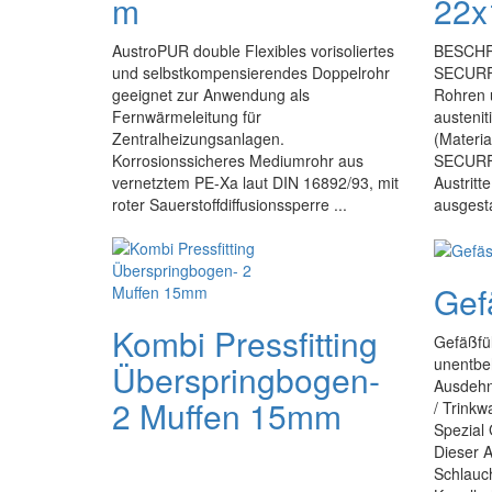
m
22
AustroPUR double Flexibles vorisoliertes
BESCHR
und selbstkompensierendes Doppelrohr
SECURFR
geeignet zur Anwendung als
Rohren u
Fernwärmeleitung für
austenit
Zentralheizungsanlagen.
(Materia
Korrosionssicheres Mediumrohr aus
SECURFR
vernetztem PE-Xa laut DIN 16892/93, mit
Austritt
roter Sauerstoffdiffusionssperre ...
ausgesta
Gef
Kombi Pressfitting
Gefäßfül
unentbeh
Überspringbogen-
Ausdehn
2 Muffen 15mm
/ Trinkw
Spezial 
Dieser 
Schlauc