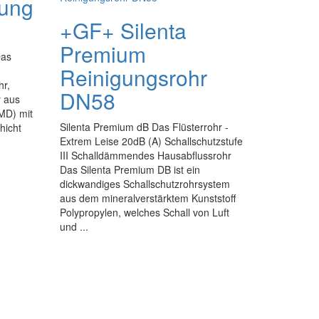
ung
+GF+ Silenta
Premium
Das
Reinigungsrohr
hr,
DN58
r aus
-MD) mit
Silenta Premium dB Das Flüsterrohr -
hicht
Extrem Leise 20dB (A) Schallschutzstufe
III Schalldämmendes Hausabflussrohr
Das Silenta Premium DB ist ein
dickwandiges Schallschutzrohrsystem
aus dem mineralverstärktem Kunststoff
Polypropylen, welches Schall von Luft
und ...