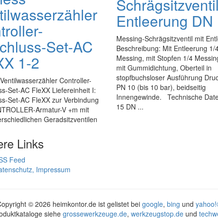
Schrägsitzventil
tilwasserzähler
Entleerung DN
roller-
Messing-Schrägsitzventil mit Ent
chluss-Set-AC
Beschreibung: Mit Entleerung 1/
XX 1-2
Messing, mit Stopfen 1/4 Messin
mit Gummidichtung, Oberteil in
stopfbuchsloser Ausführung Druc
Ventilwasserzähler Controller-
PN 10 (bis 10 bar), beidseitig
s-Set-AC FleXX Liefereinheit I:
Innengewinde. Technische Da
ss-Set-AC FleXX zur Verbindung
15 DN ...
TROLLER-Armatur-V +m mit
rschiedlichen Geradsitzventilen
ere Links
SS Feed
atenschutz, Impressum
Copyright ©
2026 heimkontor.de ist gelistet bei
google
,
bing
und
yahoo!
oduktkataloge siehe
grossewerkzeuge.de
,
werkzeugstop.de
und
techw