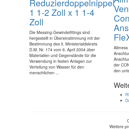
Reduzierdoppelnippel
Ven
1 1-2 Zoll x 1 1-4
Cont
Zoll
Ans
Die Messing-Gewindefittings sind
Fle
hergestellt in Übereinstimmung mit der
Bestimmung des it. Ministerialdekrets
Allmess 
D.M. Nr. 174 vom 6. April 2004 über
Anschlus
Materialien und Gegenstände für die
Anschlu
Verwendung in festen Anlagen zur
der CON
Verteilung von Wasser für den
den unte
menschlichen ...
Weit
R
D
Weitere pr