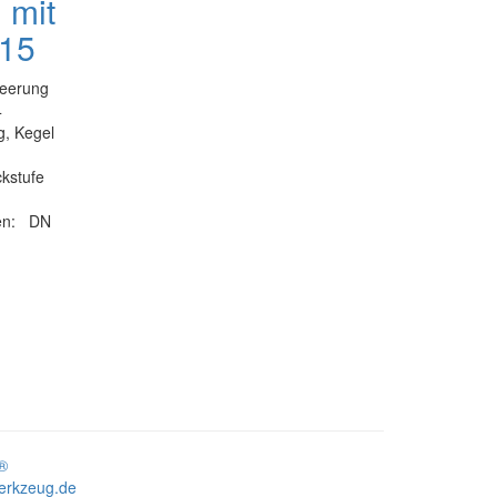
 mit
 15
leerung
4
g, Kegel
kstufe
ten: DN
®
erkzeug.de