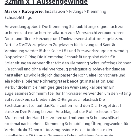
32mm x 1 Aussengewinde
Marke / Kategorie:
Installation > Fittings > Klemmring
Schraubfittings
Anwendungsgebiet: Die Klemmring Schraubfittings eignen sich zur
sicheren und einfachen Installation von Mehrschichtverbundrohren.
Diese sind für die Heizungs und Trinkwasserinstallation zugelassen.
Details: DVGW zugelassen Zugelassen für Heizung und Sanitär
Vebindung wieder lösbar Keine Löt und Presswerkzeuge notwendig
Doppelter O Ring Die Klemmring Schraubfittings sind nicht für
Solarleitungen verwendbar Mit den Klemmring Schraubfittings können
Sie schnell und ohne viel Werkzeug preisgünstig Rohrverbindungen
herstellen. Es wird lediglich das passende Rohr, eine Rohrschere und
ein Rohrkalibrierer/ Rohrentgrater benötigt. Installation: Das
Verbundrohr mit einem geeigneten Werkzeug kalibrieren Ein
zugelassenes Schmiermittel für Trinkwasser verwenden um den Fitting
aufzustecken, so bleiben die O-Ringe auch elastisch Die
Sechskantmutter auf das Rohr ziehen - und den Dichtkegel drauf
stecken Den Fitting bis zum Anschlag auf das Rohr schieben Die
Mutter mit der Hand festziehen und mit einem Schraubschlüssel
nochmal nachziehen - Klemmring Schraubfitting Übergangswinkel für
Verbundrohr 32mm x 1 Aussengewinde ist ein Artikel aus der