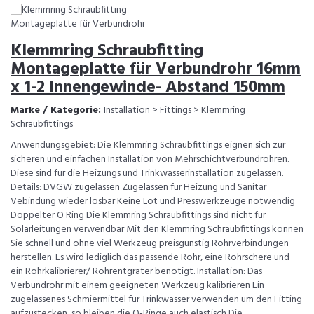
Klemmring Schraubfitting
Montageplatte für Verbundrohr 16mm
x 1-2 Innengewinde- Abstand 150mm
Marke / Kategorie:
Installation > Fittings > Klemmring
Schraubfittings
Anwendungsgebiet: Die Klemmring Schraubfittings eignen sich zur
sicheren und einfachen Installation von Mehrschichtverbundrohren.
Diese sind für die Heizungs und Trinkwasserinstallation zugelassen.
Details: DVGW zugelassen Zugelassen für Heizung und Sanitär
Vebindung wieder lösbar Keine Löt und Presswerkzeuge notwendig
Doppelter O Ring Die Klemmring Schraubfittings sind nicht für
Solarleitungen verwendbar Mit den Klemmring Schraubfittings können
Sie schnell und ohne viel Werkzeug preisgünstig Rohrverbindungen
herstellen. Es wird lediglich das passende Rohr, eine Rohrschere und
ein Rohrkalibrierer/ Rohrentgrater benötigt. Installation: Das
Verbundrohr mit einem geeigneten Werkzeug kalibrieren Ein
zugelassenes Schmiermittel für Trinkwasser verwenden um den Fitting
aufzustecken, so bleiben die O-Ringe auch elastisch Die