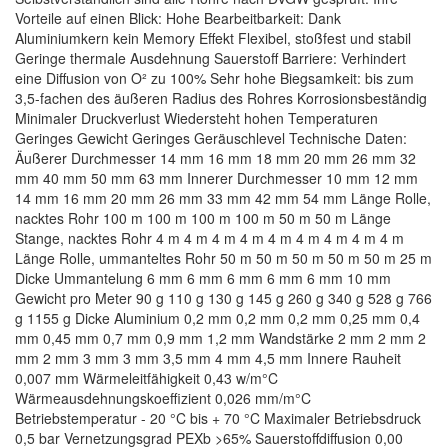
Vorteile auf einen Blick: Hohe Bearbeitbarkeit: Dank
Aluminiumkern kein Memory Effekt Flexibel, stoßfest und stabil
Geringe thermale Ausdehnung Sauerstoff Barriere: Verhindert
eine Diffusion von O² zu 100% Sehr hohe Biegsamkeit: bis zum
3,5-fachen des äußeren Radius des Rohres Korrosionsbeständig
Minimaler Druckverlust Wiedersteht hohen Temperaturen
Geringes Gewicht Geringes Geräuschlevel Technische Daten:
Äußerer Durchmesser 14 mm 16 mm 18 mm 20 mm 26 mm 32
mm 40 mm 50 mm 63 mm Innerer Durchmesser 10 mm 12 mm
14 mm 16 mm 20 mm 26 mm 33 mm 42 mm 54 mm Länge Rolle,
nacktes Rohr 100 m 100 m 100 m 100 m 50 m 50 m Länge
Stange, nacktes Rohr 4 m 4 m 4 m 4 m 4 m 4 m 4 m 4 m 4 m
Länge Rolle, ummanteltes Rohr 50 m 50 m 50 m 50 m 50 m 25 m
Dicke Ummantelung 6 mm 6 mm 6 mm 6 mm 6 mm 10 mm
Gewicht pro Meter 90 g 110 g 130 g 145 g 260 g 340 g 528 g 766
g 1155 g Dicke Aluminium 0,2 mm 0,2 mm 0,2 mm 0,25 mm 0,4
mm 0,45 mm 0,7 mm 0,9 mm 1,2 mm Wandstärke 2 mm 2 mm 2
mm 2 mm 3 mm 3 mm 3,5 mm 4 mm 4,5 mm Innere Rauheit
0,007 mm Wärmeleitfähigkeit 0,43 w/m°C
Wärmeausdehnungskoeffizient 0,026 mm/m°C
Betriebstemperatur - 20 °C bis + 70 °C Maximaler Betriebsdruck
0,5 bar Vernetzungsgrad PEXb >65% Sauerstoffdiffusion 0,00