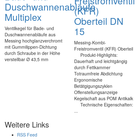
Freistromventil
Duschwannenabläufe
(KFR)
Multiplex
Oberteil DN
15
Ventilkegel für Bade- und
Duschwannenabläufe aus
Messing hochglanzverchromt
Messing-Kombi-
mit Gummilippen-Dichtung
Freistromventil (KFR) Oberteil
durch Schraube in der Höhe
Produkt-Highlights:
verstellbar Ø 43,5 mm
Dauerhaft und leichtgängig
durch Fettkammer
Totraumfreie Abdichtung
Ergonomische
Betätgigungszyklen
Offenstellungsanzeige
Kegelschaft aus POM Antikalk
Technische Eigenschaften:
...
Weitere Links
RSS Feed