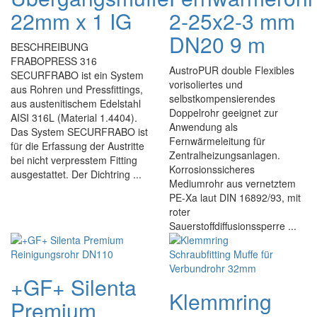
22mm x 1 IG
2-25x2-3 mm
DN20 9 m
BESCHREIBUNG
FRABOPRESS 316
AustroPUR double Flexibles
SECURFRABO ist ein System
vorisoliertes und
aus Rohren und Pressfittings,
selbstkompensierendes
aus austenitischem Edelstahl
Doppelrohr geeignet zur
AISI 316L (Material 1.4404).
Anwendung als
Das System SECURFRABO ist
Fernwärmeleitung für
für die Erfassung der Austritte
Zentralheizungsanlagen.
bei nicht verpresstem Fitting
Korrosionssicheres
ausgestattet. Der Dichtring ...
Mediumrohr aus vernetztem
PE-Xa laut DIN 16892/93, mit
roter
Sauerstoffdiffusionssperre ...
+GF+ Silenta
Klemmring
Premium