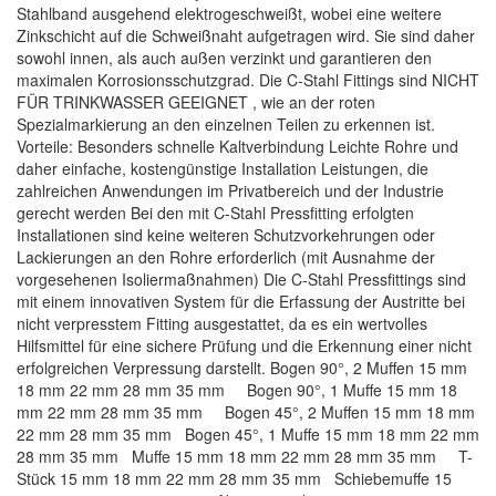
Stahlband ausgehend elektrogeschweißt, wobei eine weitere
Zinkschicht auf die Schweißnaht aufgetragen wird. Sie sind daher
sowohl innen, als auch außen verzinkt und garantieren den
maximalen Korrosionsschutzgrad. Die C-Stahl Fittings sind NICHT
FÜR TRINKWASSER GEEIGNET , wie an der roten
Spezialmarkierung an den einzelnen Teilen zu erkennen ist.
Vorteile: Besonders schnelle Kaltverbindung Leichte Rohre und
daher einfache, kostengünstige Installation Leistungen, die
zahlreichen Anwendungen im Privatbereich und der Industrie
gerecht werden Bei den mit C-Stahl Pressfitting erfolgten
Installationen sind keine weiteren Schutzvorkehrungen oder
Lackierungen an den Rohre erforderlich (mit Ausnahme der
vorgesehenen Isoliermaßnahmen) Die C-Stahl Pressfittings sind
mit einem innovativen System für die Erfassung der Austritte bei
nicht verpresstem Fitting ausgestattet, da es ein wertvolles
Hilfsmittel für eine sichere Prüfung und die Erkennung einer nicht
erfolgreichen Verpressung darstellt. Bogen 90°, 2 Muffen 15 mm
18 mm 22 mm 28 mm 35 mm Bogen 90°, 1 Muffe 15 mm 18
mm 22 mm 28 mm 35 mm Bogen 45°, 2 Muffen 15 mm 18 mm
22 mm 28 mm 35 mm Bogen 45°, 1 Muffe 15 mm 18 mm 22 mm
28 mm 35 mm Muffe 15 mm 18 mm 22 mm 28 mm 35 mm T-
Stück 15 mm 18 mm 22 mm 28 mm 35 mm Schiebemuffe 15