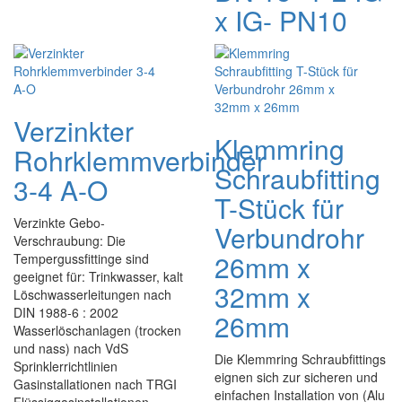
x IG- PN10
Verzinkter
Klemmring
Rohrklemmverbinder
Schraubfitting
3-4 A-O
T-Stück für
Verzinkte Gebo-
Verbundrohr
Verschraubung: Die
26mm x
Tempergussfittinge sind
geeignet für: Trinkwasser, kalt
32mm x
Löschwasserleitungen nach
DIN 1988-6 : 2002
26mm
Wasserlöschanlagen (trocken
und nass) nach VdS
Die Klemmring Schraubfittings
Sprinklerrichtlinien
eignen sich zur sicheren und
Gasinstallationen nach TRGI
einfachen Installation von (Alu