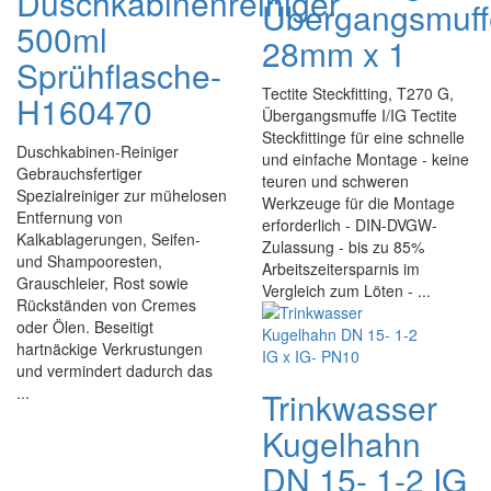
Duschkabinenreiniger
Übergangsmuff
500ml
28mm x 1
Sprühflasche-
Tectite Steckfitting, T270 G,
H160470
Übergangsmuffe I/IG Tectite
Steckfittinge für eine schnelle
Duschkabinen-Reiniger
und einfache Montage - keine
Gebrauchsfertiger
teuren und schweren
Spezialreiniger zur mühelosen
Werkzeuge für die Montage
Entfernung von
erforderlich - DIN-DVGW-
Kalkablagerungen, Seifen-
Zulassung - bis zu 85%
und Shampooresten,
Arbeitszeitersparnis im
Grauschleier, Rost sowie
Vergleich zum Löten - ...
Rückständen von Cremes
oder Ölen. Beseitigt
hartnäckige Verkrustungen
und vermindert dadurch das
...
Trinkwasser
Kugelhahn
DN 15- 1-2 IG