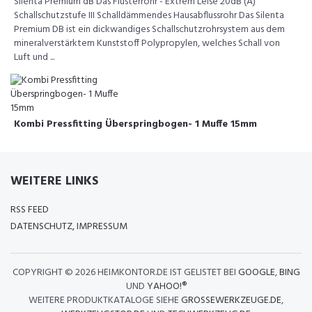
Silenta Premium dB Das Flüsterrohr - Extrem Leise 20dB (A)
Schallschutzstufe III Schalldämmendes Hausabflussrohr Das Silenta
Premium DB ist ein dickwandiges Schallschutzrohrsystem aus dem
mineralverstärktem Kunststoff Polypropylen, welches Schall von
Luft und ...
Kombi Pressfitting Überspringbogen- 1 Muffe 15mm
WEITERE LINKS
RSS FEED
DATENSCHUTZ, IMPRESSUM
COPYRIGHT ©
2026 HEIMKONTOR.DE IST GELISTET BEI
GOOGLE
,
BING
UND
YAHOO!®
WEITERE PRODUKTKATALOGE SIEHE
GROSSEWERKZEUGE.DE
,