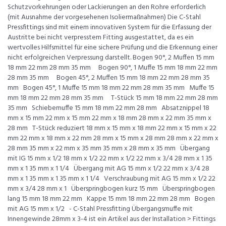
Schutzvorkehrungen oder Lackierungen an den Rohre erforderlich
(mit Ausnahme der vorgesehenen Isoliermaßnahmen) Die C-Stahl
Pressfittings sind mit einem innovativen System für die Erfassung der
Austritte bei nicht verpresstem Fitting ausgestattet, da es ein
wertvolles Hilfsmittel für eine sichere Prüfung und die Erkennung einer
nicht erfolgreichen Verpressung darstellt. Bogen 90°, 2 Muffen 15 mm
18 mm 22 mm 28 mm 35 mm Bogen 90°, 1 Muffe 15 mm 18 mm 22 mm
28 mm 35 mm Bogen 45°, 2 Muffen 15 mm 18 mm 22 mm 28 mm 35
mm Bogen 45°, 1 Muffe 15 mm 18 mm 22 mm 28 mm 35 mm Muffe 15
mm 18 mm 22 mm 28 mm 35 mm T-Stück 15 mm 18 mm 22 mm 28 mm
35 mm Schiebemuffe 15 mm 18 mm 22 mm 28 mm Absatznippel 18
mm x 15 mm 22 mm x 15 mm 22 mm x 18 mm 28 mm x 22 mm 35 mm x
28 mm T-Stück reduziert 18 mm x 15 mm x 18 mm 22 mm x 15 mm x 22
mm 22 mm x 18 mm x 22 mm 28 mm x 15 mm x 28 mm 28 mm x 22 mm x
28 mm 35 mm x 22 mm x 35 mm 35 mm x 28 mm x 35 mm Übergang
mit IG 15 mm x 1/2 18 mm x 1/2 22 mm x 1/2 22 mm x 3/4 28 mm x 1 35
mm x 1 35 mm x 1 1/4 Übergang mit AG 15 mm x 1/2 22 mm x 3/4 28
mm x 1 35 mm x 1 35 mm x 1 1/4 Verschraubung mit AG 15 mm x 1/2 22
mm x 3/4 28 mm x 1 Überspringbogen kurz 15 mm Überspringbogen
lang 15 mm 18 mm 22 mm Kappe 15 mm 18 mm 22 mm 28 mm Bogen
mit AG 15 mm x 1/2 - C-Stahl Pressfitting Übergangsmuffe mit
Innengewinde 28mm x 3-4 ist ein Artikel aus der Installation > Fittings