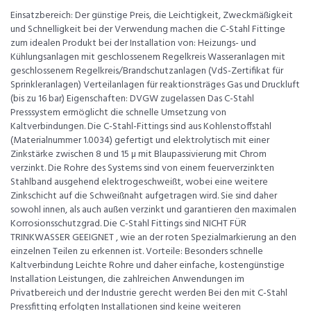
Einsatzbereich: Der günstige Preis, die Leichtigkeit, Zweckmäßigkeit
und Schnelligkeit bei der Verwendung machen die C-Stahl Fittinge
zum idealen Produkt bei der Installation von: Heizungs- und
Kühlungsanlagen mit geschlossenem Regelkreis Wasseranlagen mit
geschlossenem Regelkreis/Brandschutzanlagen (VdS-Zertifikat für
Sprinkleranlagen) Verteilanlagen für reaktionsträges Gas und Druckluft
(bis zu 16 bar) Eigenschaften: DVGW zugelassen Das C-Stahl
Presssystem ermöglicht die schnelle Umsetzung von
Kaltverbindungen. Die C-Stahl-Fittings sind aus Kohlenstoffstahl
(Materialnummer 1.0034) gefertigt und elektrolytisch mit einer
Zinkstärke zwischen 8 und 15 µ mit Blaupassivierung mit Chrom
verzinkt. Die Rohre des Systems sind von einem feuerverzinkten
Stahlband ausgehend elektrogeschweißt, wobei eine weitere
Zinkschicht auf die Schweißnaht aufgetragen wird. Sie sind daher
sowohl innen, als auch außen verzinkt und garantieren den maximalen
Korrosionsschutzgrad. Die C-Stahl Fittings sind NICHT FÜR
TRINKWASSER GEEIGNET , wie an der roten Spezialmarkierung an den
einzelnen Teilen zu erkennen ist. Vorteile: Besonders schnelle
Kaltverbindung Leichte Rohre und daher einfache, kostengünstige
Installation Leistungen, die zahlreichen Anwendungen im
Privatbereich und der Industrie gerecht werden Bei den mit C-Stahl
Pressfitting erfolgten Installationen sind keine weiteren