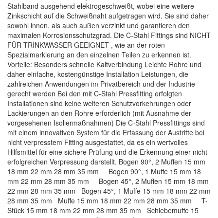
Stahlband ausgehend elektrogeschweißt, wobei eine weitere
Zinkschicht auf die Schweißnaht aufgetragen wird. Sie sind daher
sowohl innen, als auch außen verzinkt und garantieren den
maximalen Korrosionsschutzgrad. Die C-Stahl Fittings sind NICHT
FÜR TRINKWASSER GEEIGNET , wie an der roten
Spezialmarkierung an den einzelnen Teilen zu erkennen ist.
Vorteile: Besonders schnelle Kaltverbindung Leichte Rohre und
daher einfache, kostengünstige Installation Leistungen, die
zahlreichen Anwendungen im Privatbereich und der Industrie
gerecht werden Bei den mit C-Stahl Pressfitting erfolgten
Installationen sind keine weiteren Schutzvorkehrungen oder
Lackierungen an den Rohre erforderlich (mit Ausnahme der
vorgesehenen Isoliermaßnahmen) Die C-Stahl Pressfittings sind
mit einem innovativen System für die Erfassung der Austritte bei
nicht verpresstem Fitting ausgestattet, da es ein wertvolles
Hilfsmittel für eine sichere Prüfung und die Erkennung einer nicht
erfolgreichen Verpressung darstellt. Bogen 90°, 2 Muffen 15 mm
18 mm 22 mm 28 mm 35 mm Bogen 90°, 1 Muffe 15 mm 18
mm 22 mm 28 mm 35 mm Bogen 45°, 2 Muffen 15 mm 18 mm
22 mm 28 mm 35 mm Bogen 45°, 1 Muffe 15 mm 18 mm 22 mm
28 mm 35 mm Muffe 15 mm 18 mm 22 mm 28 mm 35 mm T-
Stück 15 mm 18 mm 22 mm 28 mm 35 mm Schiebemuffe 15