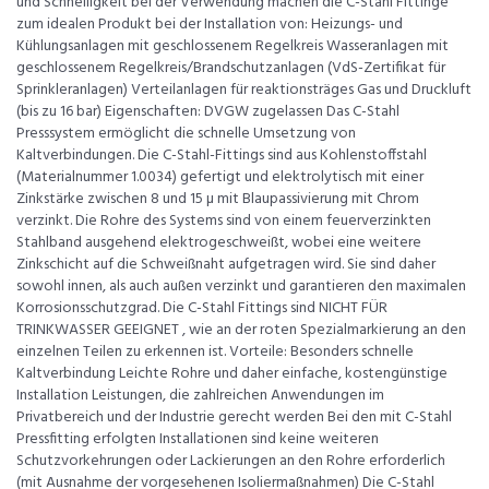
und Schnelligkeit bei der Verwendung machen die C-Stahl Fittinge
zum idealen Produkt bei der Installation von: Heizungs- und
Kühlungsanlagen mit geschlossenem Regelkreis Wasseranlagen mit
geschlossenem Regelkreis/Brandschutzanlagen (VdS-Zertifikat für
Sprinkleranlagen) Verteilanlagen für reaktionsträges Gas und Druckluft
(bis zu 16 bar) Eigenschaften: DVGW zugelassen Das C-Stahl
Presssystem ermöglicht die schnelle Umsetzung von
Kaltverbindungen. Die C-Stahl-Fittings sind aus Kohlenstoffstahl
(Materialnummer 1.0034) gefertigt und elektrolytisch mit einer
Zinkstärke zwischen 8 und 15 µ mit Blaupassivierung mit Chrom
verzinkt. Die Rohre des Systems sind von einem feuerverzinkten
Stahlband ausgehend elektrogeschweißt, wobei eine weitere
Zinkschicht auf die Schweißnaht aufgetragen wird. Sie sind daher
sowohl innen, als auch außen verzinkt und garantieren den maximalen
Korrosionsschutzgrad. Die C-Stahl Fittings sind NICHT FÜR
TRINKWASSER GEEIGNET , wie an der roten Spezialmarkierung an den
einzelnen Teilen zu erkennen ist. Vorteile: Besonders schnelle
Kaltverbindung Leichte Rohre und daher einfache, kostengünstige
Installation Leistungen, die zahlreichen Anwendungen im
Privatbereich und der Industrie gerecht werden Bei den mit C-Stahl
Pressfitting erfolgten Installationen sind keine weiteren
Schutzvorkehrungen oder Lackierungen an den Rohre erforderlich
(mit Ausnahme der vorgesehenen Isoliermaßnahmen) Die C-Stahl