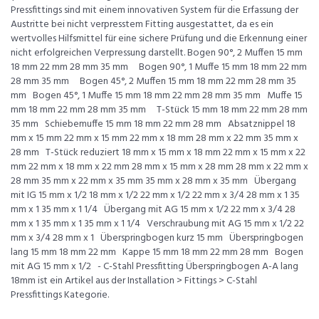
Pressfittings sind mit einem innovativen System für die Erfassung der
Austritte bei nicht verpresstem Fitting ausgestattet, da es ein
wertvolles Hilfsmittel für eine sichere Prüfung und die Erkennung einer
nicht erfolgreichen Verpressung darstellt. Bogen 90°, 2 Muffen 15 mm
18 mm 22 mm 28 mm 35 mm Bogen 90°, 1 Muffe 15 mm 18 mm 22 mm
28 mm 35 mm Bogen 45°, 2 Muffen 15 mm 18 mm 22 mm 28 mm 35
mm Bogen 45°, 1 Muffe 15 mm 18 mm 22 mm 28 mm 35 mm Muffe 15
mm 18 mm 22 mm 28 mm 35 mm T-Stück 15 mm 18 mm 22 mm 28 mm
35 mm Schiebemuffe 15 mm 18 mm 22 mm 28 mm Absatznippel 18
mm x 15 mm 22 mm x 15 mm 22 mm x 18 mm 28 mm x 22 mm 35 mm x
28 mm T-Stück reduziert 18 mm x 15 mm x 18 mm 22 mm x 15 mm x 22
mm 22 mm x 18 mm x 22 mm 28 mm x 15 mm x 28 mm 28 mm x 22 mm x
28 mm 35 mm x 22 mm x 35 mm 35 mm x 28 mm x 35 mm Übergang
mit IG 15 mm x 1/2 18 mm x 1/2 22 mm x 1/2 22 mm x 3/4 28 mm x 1 35
mm x 1 35 mm x 1 1/4 Übergang mit AG 15 mm x 1/2 22 mm x 3/4 28
mm x 1 35 mm x 1 35 mm x 1 1/4 Verschraubung mit AG 15 mm x 1/2 22
mm x 3/4 28 mm x 1 Überspringbogen kurz 15 mm Überspringbogen
lang 15 mm 18 mm 22 mm Kappe 15 mm 18 mm 22 mm 28 mm Bogen
mit AG 15 mm x 1/2 - C-Stahl Pressfitting Überspringbogen A-A lang
18mm ist ein Artikel aus der Installation > Fittings > C-Stahl
Pressfittings Kategorie.