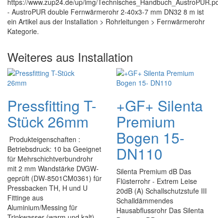
https://www.zup24.de/up/img/Technisches_Handbuch_AustroPUR.pd
- AustroPUR double Fernwärmerohr 2-40x3-7 mm DN32 8 m ist
ein Artikel aus der Installation > Rohrleitungen > Fernwärmerohr
Kategorie.
Weiteres aus Installation
Pressfitting T-
+GF+ Silenta
Stück 26mm
Premium
Bogen 15-
Produkteigenschaften :
DN110
Betriebsdruck: 10 ba Geeignet
für Mehrschichtverbundrohr
mit 2 mm Wandstärke DVGW-
Silenta Premium dB Das
geprüft (DW-8501CM0361) für
Flüsterrohr - Extrem Leise
Pressbacken TH, H und U
20dB (A) Schallschutzstufe III
Fittinge aus
Schalldämmendes
Aluminium/Messing für
Hausabflussrohr Das Silenta
Trinkwasser (warm und kalt)