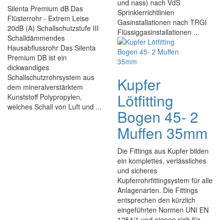
und nass) nach VdS
Silenta Premium dB Das
Sprinklerrichtlinien
Flüsterrohr - Extrem Leise
Gasinstallationen nach TRGI
20dB (A) Schallschutzstufe III
Flüssiggasinstallationen ...
Schalldämmendes
Hausabflussrohr Das Silenta
Premium DB ist ein
dickwandiges
Schallschutzrohrsystem aus
Kupfer
dem mineralverstärktem
Lötfitting
Kunststoff Polypropylen,
welches Schall von Luft und ...
Bogen 45- 2
Muffen 35mm
Die Fittings aus Kupfer bilden
ein komplettes, verlässliches
und sicheres
Kupferrohrfittingsystem für alle
Anlagenarten. Die Fittings
entsprechen den kürzlich
eingeführten Normen UNI EN
1254/1 und eignen sich für