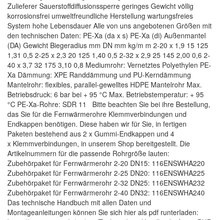
Zulieferer Sauerstoffdiffusionssperre geringes Gewicht völlig
korrosionsfrei umweltfreundliche Herstellung wartungsfreies
System hohe Lebensdauer Alle von uns angebotenen Größen mit
den technischen Daten: PE-Xa (da x s) PE-Xa (di) Außenmantel
(DA) Gewicht Biegeradius mm DN mm kg/m m 2-20 x 1,9 15 125
1,31 0,5 2-25 x 2,3 20 125 1,40 0,5 2-32 x 2,9 25 145 2,00 0,6 2-
40 x 3,7 32 175 3,10 0,8 Mediumrohr: Vernetztes Polyethylen PE-
Xa Dämmung: XPE Randdämmung und PU-Kerndämmung
Mantelrohr: flexibles, parallel-gewelltes HDPE Mantelrohr Max.
Betriebsdruck: 6 bar bei + 95 °C Max. Betriebstemperatur: + 95
°C PE-Xa-Rohre: SDR 11 Bitte beachten Sie bei ihre Bestellung,
das Sie für die Fernwärmerohre Klemmverbindungen und
Endkappen benötigen. Diese haben wir für Sie, in fertigen
Paketen bestehend aus 2 x Gummi-Endkappen und 4
x Klemmverbindungen, in unserem Shop bereitgestellt. Die
Artikelnummern für die passende Rohrgröße lauten:
Zubehörpaket für Fernwärmerohr 2-20 DN15: 116ENSWHA220
Zubehörpaket für Fernwärmerohr 2-25 DN20: 116ENSWHA225
Zubehörpaket für Fernwärmerohr 2-32 DN25: 116ENSWHA232
Zubehörpaket für Fernwärmerohr 2-40 DN32: 116ENSWHA240
Das technische Handbuch mit allen Daten und
Montageanleitungen können Sie sich hier als pdf runterladen: