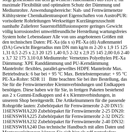
maximale Flexibilität und optimalem Schutz der Dämmung und
Mediumrohre. Anwendungsbereiche: Nah- und Fernwärmenetze
Kühlsysteme Chemikalientransport Eigenschaften von AustroPUR:
vorisolierte Rohrleitungen Werkseitiger Kurzlängenzuschnitt
namhafte Zulieferer Sauerstoffdiffusionssperre geringes Gewicht
völlig korrosionsfrei umweltfreundliche Herstellung wartungsfreies
System hohe Lebensdauer Alle von uns angebotenen Größen mit
den technischen Daten: PE-Xa (da x s) PE-Xa (di) Außenmantel
(DA) Gewicht Biegeradius mm DN mm kg/m m 2-20 x 1,9 15 125
1,31 0,5 2-25 x 2,3 20 125 1,40 0,5 2-32 x 2,9 25 145 2,00 0,6 2-40
x 3,7 32 175 3,10 0,8 Mediumrohr: Vernetztes Polyethylen PE-Xa
Dämmung: XPE Randdämmung und PU-Kerndämmung
Mantelrohr: flexibles, parallel-gewelltes HDPE Mantelrohr Max.
Betriebsdruck: 6 bar bei + 95 °C Max. Betriebstemperatur: + 95 °C
PE-Xa-Rohre: SDR 11 Bitte beachten Sie bei ihre Bestellung, das
Sie für die Fernwärmerohre Klemmverbindungen und Endkappen
benötigen. Diese haben wir für Sie, in fertigen Paketen bestehend
aus 2 x Gummi-Endkappen und 4 x Klemmverbindungen, in
unserem Shop bereitgestellt. Die Artikelnummern für die passende
Rohrgröße lauten: Zubehörpaket für Fernwärmerohr 2-20 DN15:
116ENSWHA220 Zubehörpaket für Fernwärmerohr 2-25 DN20:
116ENSWHA225 Zubehörpaket für Fernwärmerohr 2-32 DN25:
116ENSWHA232 Zubehörpaket für Fernwärmerohr 2-40 DN32:
116ENSWHA240 Das technische Handbuch mit allen Daten und