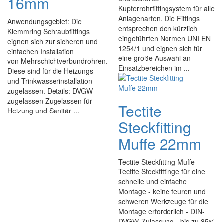
16mm
Kupferrohrfittingsystem für alle
Anlagenarten. Die Fittings
Anwendungsgebiet: Die
entsprechen den kürzlich
Klemmring Schraubfittings
eingeführten Normen UNI EN
eignen sich zur sicheren und
1254/1 und eignen sich für
einfachen Installation
eine große Auswahl an
von Mehrschichtverbundrohren.
Einsatzbereichen im ...
Diese sind für die Heizungs
und Trinkwasserinstallation
zugelassen. Details: DVGW
zugelassen Zugelassen für
Tectite
Heizung und Sanitär ...
Steckfitting
Muffe 22mm
Tectite Steckfitting Muffe
Tectite Steckfittinge für eine
schnelle und einfache
Montage - keine teuren und
schweren Werkzeuge für die
Montage erforderlich - DIN-
DVGW-Zulassung - bis zu 85%