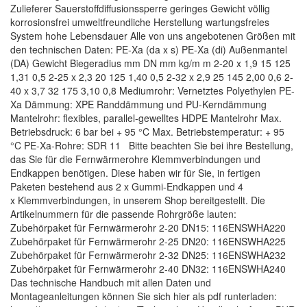
Zulieferer Sauerstoffdiffusionssperre geringes Gewicht völlig
korrosionsfrei umweltfreundliche Herstellung wartungsfreies
System hohe Lebensdauer Alle von uns angebotenen Größen mit
den technischen Daten: PE-Xa (da x s) PE-Xa (di) Außenmantel
(DA) Gewicht Biegeradius mm DN mm kg/m m 2-20 x 1,9 15 125
1,31 0,5 2-25 x 2,3 20 125 1,40 0,5 2-32 x 2,9 25 145 2,00 0,6 2-
40 x 3,7 32 175 3,10 0,8 Mediumrohr: Vernetztes Polyethylen PE-
Xa Dämmung: XPE Randdämmung und PU-Kerndämmung
Mantelrohr: flexibles, parallel-gewelltes HDPE Mantelrohr Max.
Betriebsdruck: 6 bar bei + 95 °C Max. Betriebstemperatur: + 95
°C PE-Xa-Rohre: SDR 11 Bitte beachten Sie bei ihre Bestellung,
das Sie für die Fernwärmerohre Klemmverbindungen und
Endkappen benötigen. Diese haben wir für Sie, in fertigen
Paketen bestehend aus 2 x Gummi-Endkappen und 4
x Klemmverbindungen, in unserem Shop bereitgestellt. Die
Artikelnummern für die passende Rohrgröße lauten:
Zubehörpaket für Fernwärmerohr 2-20 DN15: 116ENSWHA220
Zubehörpaket für Fernwärmerohr 2-25 DN20: 116ENSWHA225
Zubehörpaket für Fernwärmerohr 2-32 DN25: 116ENSWHA232
Zubehörpaket für Fernwärmerohr 2-40 DN32: 116ENSWHA240
Das technische Handbuch mit allen Daten und
Montageanleitungen können Sie sich hier als pdf runterladen: