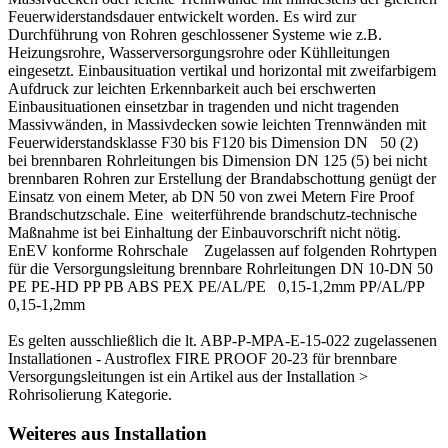
Feuerwiderstandsdauer entwickelt worden. Es wird zur
Durchführung von Rohren geschlossener Systeme wie z.B.
Heizungsrohre, Wasserversorgungsrohre oder Kühlleitungen
eingesetzt. Einbausituation vertikal und horizontal mit zweifarbigem
Aufdruck zur leichten Erkennbarkeit auch bei erschwerten
Einbausituationen einsetzbar in tragenden und nicht tragenden
Massivwänden, in Massivdecken sowie leichten Trennwänden mit
Feuerwiderstandsklasse F30 bis F120 bis Dimension DN 50 (2)
bei brennbaren Rohrleitungen bis Dimension DN 125 (5) bei nicht
brennbaren Rohren zur Erstellung der Brandabschottung genügt der
Einsatz von einem Meter, ab DN 50 von zwei Metern Fire Proof
Brandschutzschale. Eine weiterführende brandschutz-technische
Maßnahme ist bei Einhaltung der Einbauvorschrift nicht nötig.
EnEV konforme Rohrschale Zugelassen auf folgenden Rohrtypen
für die Versorgungsleitung brennbare Rohrleitungen DN 10-DN 50
PE PE-HD PP PB ABS PEX PE/AL/PE 0,15-1,2mm PP/AL/PP
0,15-1,2mm
Es gelten ausschließlich die lt. ABP-P-MPA-E-15-022 zugelassenen
Installationen - Austroflex FIRE PROOF 20-23 für brennbare
Versorgungsleitungen ist ein Artikel aus der Installation >
Rohrisolierung Kategorie.
Weiteres aus Installation