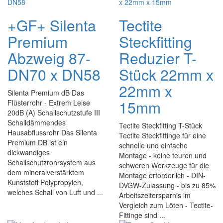
+GF+ Silenta
Tectite
Premium
Steckfitting
Abzweig 87-
Reduzier T-
DN70 x DN58
Stück 22mm x
22mm x
Silenta Premium dB Das
15mm
Flüsterrohr - Extrem Leise
20dB (A) Schallschutzstufe III
Schalldämmendes
Tectite Steckfitting T-Stück
Hausabflussrohr Das Silenta
Tectite Steckfittinge für eine
Premium DB ist ein
schnelle und einfache
dickwandiges
Montage - keine teuren und
Schallschutzrohrsystem aus
schweren Werkzeuge für die
dem mineralverstärktem
Montage erforderlich - DIN-
Kunststoff Polypropylen,
DVGW-Zulassung - bis zu 85%
welches Schall von Luft und ...
Arbeitszeitersparnis im
Vergleich zum Löten - Tectite-
Fittinge sind ...