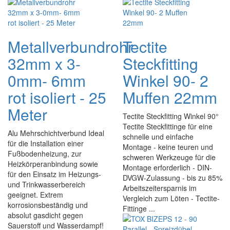
Metallverbundrohr
Tectite
32mm x 3-
Steckfitting
0mm- 6mm
Winkel 90- 2
rot isoliert - 25
Muffen 22mm
Meter
Tectite Steckfitting Winkel 90°
Tectite Steckfittinge für eine
Alu Mehrschichtverbund Ideal
schnelle und einfache
für die Installation einer
Montage - keine teuren und
Fußbodenheizung, zur
schweren Werkzeuge für die
Heizkörperanbindung sowie
Montage erforderlich - DIN-
für den Einsatz im Heizungs-
DVGW-Zulassung - bis zu 85%
und Trinkwasserbereich
Arbeitszeitersparnis im
geeignet. Extrem
Vergleich zum Löten - Tectite-
korrosionsbeständig und
Fittinge ...
absolut gasdicht gegen
Sauerstoff und Wasserdampf!