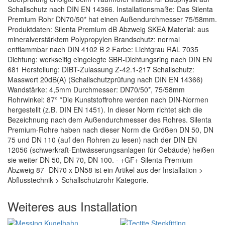
Schallschutz nach DIN EN 14366. Installationsmaße: Das Silenta
Premium Rohr DN70/50* hat einen Außendurchmesser 75/58mm.
Produktdaten: Silenta Premium dB Abzweig SKEA Material: aus
mineralverstärktem Polypropylen Brandschutz: normal
entflammbar nach DIN 4102 B 2 Farbe: Lichtgrau RAL 7035
Dichtung: werkseitig eingelegte SBR-Dichtungsring nach DIN EN
681 Herstellung: DIBT-Zulassung Z-42.1-217 Schallschutz:
Masswert 20dB(A) (Schallschutzprüfung nach DIN EN 14366)
Wandstärke: 4,5mm Durchmesser: DN70/50*, 75/58mm
Rohrwinkel: 87° *Die Kunststoffrohre werden nach DIN-Normen
hergestellt (z.B. DIN EN 1451). In dieser Norm richtet sich die
Bezeichnung nach dem Außendurchmesser des Rohres. Silenta
Premium-Rohre haben nach dieser Norm die Größen DN 50, DN
75 und DN 110 (auf den Rohren zu lesen) nach der DIN EN
12056 (schwerkraft-Entwässerungsanlagen für Gebäude) heißen
sie weiter DN 50, DN 70, DN 100. - +GF+ Silenta Premium
Abzweig 87- DN70 x DN58 ist ein Artikel aus der Installation >
Abflusstechnik > Schallschutzrohr Kategorie.
Weiteres aus Installation