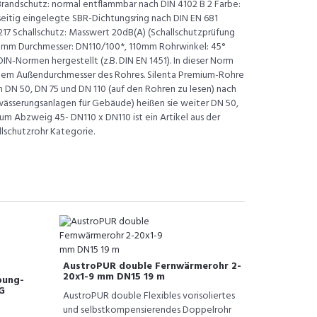
randschutz: normal entflammbar nach DIN 4102 B 2 Farbe:
seitig eingelegte SBR-Dichtungsring nach DIN EN 681
-217 Schallschutz: Masswert 20dB(A) (Schallschutzprüfung
,3mm Durchmesser: DN110/100*, 110mm Rohrwinkel: 45°
IN-Normen hergestellt (z.B. DIN EN 1451). In dieser Norm
 dem Außendurchmesser des Rohres. Silenta Premium-Rohre
 DN 50, DN 75 und DN 110 (auf den Rohren zu lesen) nach
wässerungsanlagen für Gebäude) heißen sie weiter DN 50,
ium Abzweig 45- DN110 x DN110 ist ein Artikel aus der
allschutzrohr Kategorie.
AustroPUR double Fernwärmerohr 2-
20x1-9 mm DN15 19 m
bung-
G
AustroPUR double Flexibles vorisoliertes
und selbstkompensierendes Doppelrohr