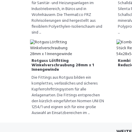
für Sanitär- und Heizungsanlagen im
Schalld
Industriebereich, in Büros und in
Silenta
Wohnhäusern. Die ThermaEco FRZ
Schalls
Rohrisolierungen sind hergestellt aus
mineral
flexiblem Polyethylen-Isolierschaum und
Polypro
sind ...
...
Rotguss Lötfitting
Kombi 
Winkelverschraubung 28mm x 1
Reduzi
Innengewinde
Die Fittings aus Rotguss bilden ein
komplettes, verlässliches und sicheres
Kupferrohrfittingsystem für alle
Anlagenarten. Die Fittings entsprechen
den kürzlich eingeführten Normen UNI EN
1254/1 und eignen sich für eine große
Auswahl an Einsatzbereichen im ...