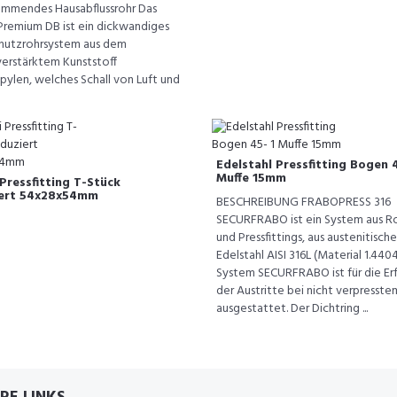
ämmendes Hausabflussrohr Das
 Premium DB ist ein dickwandiges
chutzrohrsystem aus dem
verstärktem Kunststoff
pylen, welches Schall von Luft und
Edelstahl Pressfitting Bogen 4
Muffe 15mm
Pressfitting T-Stück
ert 54x28x54mm
BESCHREIBUNG FRABOPRESS 316
SECURFRABO ist ein System aus R
und Pressfittings, aus austenitisch
Edelstahl AISI 316L (Material 1.4404
System SECURFRABO ist für die Er
der Austritte bei nicht verpresste
ausgestattet. Der Dichtring ...