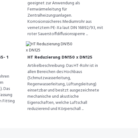
geeignet zur Anwendung als
Fernwärmeleitung für
Zentralheizungsanlagen.
Korrosionssicheres Mediumrohr aus
vernetztem PE-Xa laut DIN 16892/93, mit
roter Sauerstoffdiffusionssperre ...
5- 1
HT Reduzierung DN150 x DN125
Artikelbeschreibung: Das HT-Rohr ist in
allen Bereichen des Hochbaus
ohren
(Schmutzwasserleitung,
em
Regenwasserleitung, Lüftungsleitung)
). Das
einsetzbar und besitzt ausgezeichnete
fassung
mechanische und akustische
m Fitting
Eigenschaften, welche Luftschall
reduzierend und Körperschall ...