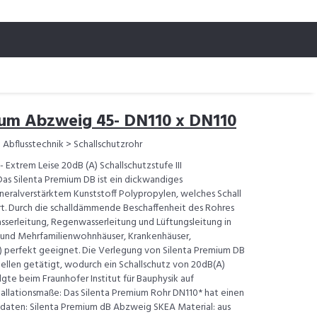
ium Abzweig 45- DN110 x DN110
> Abflusstechnik > Schallschutzrohr
- Extrem Leise 20dB (A) Schallschutzstufe III
as Silenta Premium DB ist ein dickwandiges
neralverstärktem Kunststoff Polypropylen, welches Schall
rt. Durch die schalldämmende Beschaffenheit des Rohres
asserleitung, Regenwasserleitung und Lüftungsleitung in
- und Mehrfamilienwohnhäuser, Krankenhäuser,
.) perfekt geeignet. Die Verlegung von Silenta Premium DB
ellen getätigt, wodurch ein Schallschutz von 20dB(A)
lgte beim Fraunhofer Institut für Bauphysik auf
stallationsmaße: Das Silenta Premium Rohr DN110* hat einen
aten: Silenta Premium dB Abzweig SKEA Material: aus