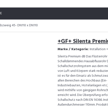
TE
Abzweig 45- DN110 x DN110
+GF+ Silenta Prem
Marke / Kategorie:
Installation 
Silenta Premium dB Das Flüsterrohr 
Schalldämmendes Hausabflussrohr D
Schallschutzrohrsystem aus dem mi
von Luft und Körpern stark reduzie
ist es für den Einsatz als Schmutzw
allen Bereichen des Hochbaus (Ein
Industriebauten, Hotelanlagen etc
wird mithilfe von gängigen Rohrsch
erreicht wird. Die Überprüfung erfo
Schallschutz nach DIN EN 14366. In
Außendurchmesser 110mm. Produktd