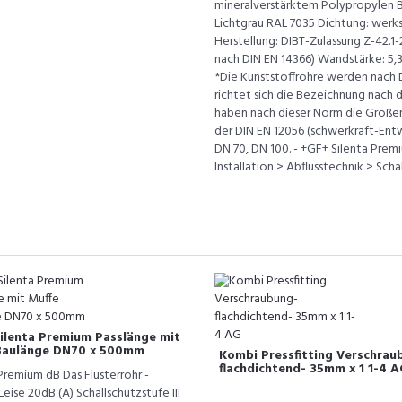
mineralverstärktem Polypropylen B
Lichtgrau RAL 7035 Dichtung: werk
Herstellung: DIBT-Zulassung Z-42.1
nach DIN EN 14366) Wandstärke: 5
*Die Kunststoffrohre werden nach D
richtet sich die Bezeichnung nach
haben nach dieser Norm die Größen
der DIN EN 12056 (schwerkraft-Ent
DN 70, DN 100. - +GF+ Silenta Prem
Installation > Abflusstechnik > Sch
ilenta Premium Passlänge mit
Baulänge DN70 x 500mm
Kombi Pressfitting Verschrau
flachdichtend- 35mm x 1 1-4 A
Premium dB Das Flüsterrohr -
eise 20dB (A) Schallschutzstufe III