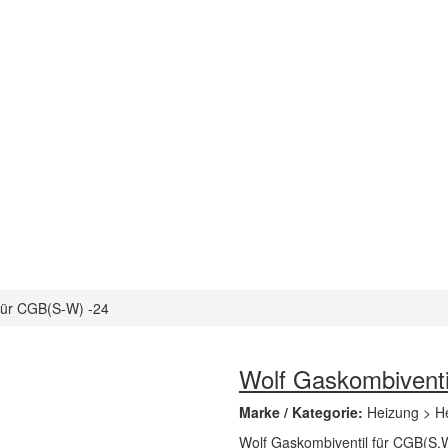
für CGB(S-W) -24
Wolf Gaskombiventi
Marke / Kategorie:
Heizung > He
Wolf Gaskombiventil für CGB(S