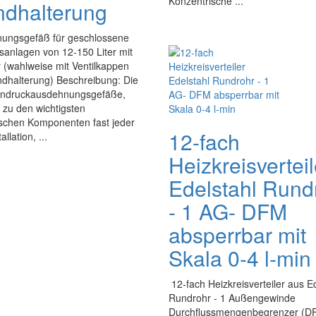
Konzentrische ...
dhalterung
ungsgefäß für geschlossene
sanlagen von 12-150 Liter mit
 (wahlweise mit Ventilkappen
dhalterung) Beschreibung: Die
ndruckausdehnungsgefäße,
 zu den wichtigsten
ischen Komponenten fast jeder
12-fach
llation, ...
Heizkreisverteil
Edelstahl Rund
- 1 AG- DFM
absperrbar mit
Skala 0-4 l-min
12-fach Heizkreisverteiler aus 
Rundrohr - 1 Außengewinde
Durchflussmengenbegrenzer (D