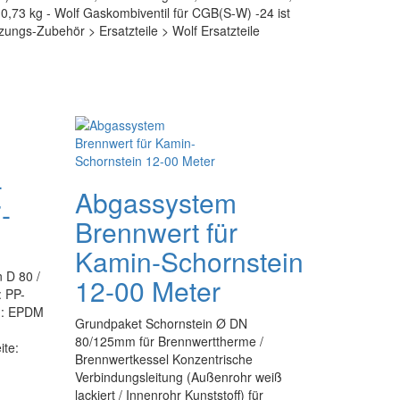
,73 kg - Wolf Gaskombiventil für CGB(S-W) -24 ist
zungs-Zubehör > Ersatzteile > Wolf Ersatzteile
-
Abgassystem
-
Brennwert für
Kamin-Schornstein
 D 80 /
12-00 Meter
: PP-
ng: EPDM
Grundpaket Schornstein Ø DN
80/125mm für Brennwerttherme /
ite:
Brennwertkessel Konzentrische
Verbindungsleitung (Außenrohr weiß
lackiert / Innenrohr Kunststoff) für