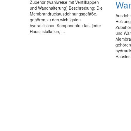
Wan
Zubehör (wahlweise mit Ventilkappen
und Wandhalterung) Beschreibung: Die
Membrandruckausdehnungsgefäße,
Ausdehn
gehören zu den wichtigsten
Heizung
hydraulischen Komponenten fast jeder
Zubehör
Hausinstallation, ...
und Wan
Membra
gehören
hydraul
Hausinsta