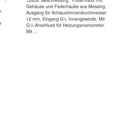
12828. Beschreibung : Füllarmatur mit
Gehäuse und Federhaube aus Messing.
,
Ausgang für Schlauchinnendurchmesser
12 mm, Eingang G½ Innengewinde. Mit
r
G¼-Anschluss für Heizungsmanometer.
Mit ...