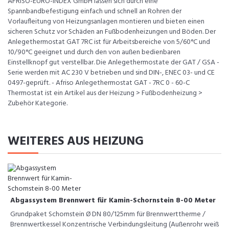
AFRISO-EURO-INDEX GmbH lassen sich durch eine
Spannbandbefestigung einfach und schnell an Rohren der
Vorlaufleitung von Heizungsanlagen montieren und bieten einen
sicheren Schutz vor Schäden an Fußbodenheizungen und Böden. Der
Anlegethermostat GAT 7RC ist für Arbeitsbereiche von 5/60°C und
10/90°C geeignet und durch den von außen bedienbaren
Einstellknopf gut verstellbar. Die Anlegethermostate der GAT / GSA -
Serie werden mit AC 230 V betrieben und sind DIN-, ENEC 03- und CE
0497-geprüft. - Afriso Anlegethermostat GAT - 7RC 0 - 60-C
Thermostat ist ein Artikel aus der Heizung > Fußbodenheizung >
Zubehör Kategorie.
WEITERES AUS HEIZUNG
Abgassystem Brennwert für Kamin-Schornstein 8-00 Meter
Grundpaket Schornstein Ø DN 80/125mm für Brennwerttherme /
Brennwertkessel Konzentrische Verbindungsleitung (Außenrohr weiß