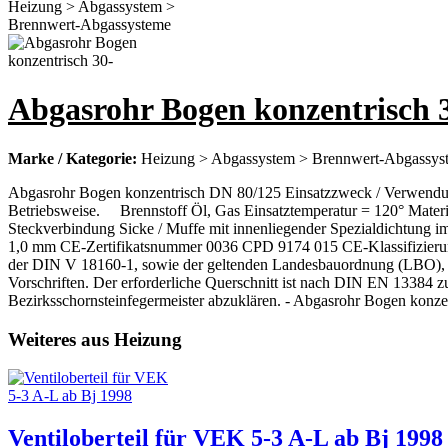
Abgasrohr Bogen konzentrisch 
Marke / Kategorie:
Heizung > Abgassystem > Brennwert-Abgassys
Abgasrohr Bogen konzentrisch DN 80/125 Einsatzzweck / Verwendung 
Betriebsweise. Brennstoff Öl, Gas Einsatztemperatur = 120° Mate
Steckverbindung Sicke / Muffe mit innenliegender Spezialdichtung i
1,0 mm CE-Zertifikatsnummer 0036 CPD 9174 015 CE-Klassifizierung 
der DIN V 18160-1, sowie der geltenden Landesbauordnung (LBO), d
Vorschriften. Der erforderliche Querschnitt ist nach DIN EN 13384
Bezirksschornsteinfegermeister abzuklären. - Abgasrohr Bogen konze
Weiteres aus Heizung
Ventiloberteil für VEK 5-3 A-L ab Bj 1998