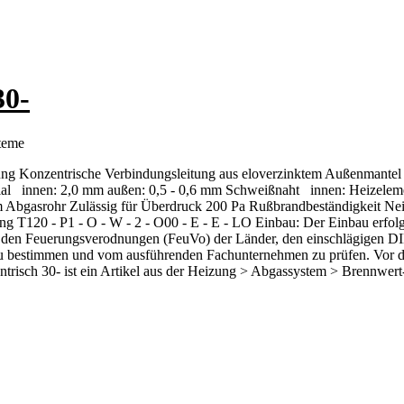
30-
teme
Konzentrische Verbindungsleitung aus eloverzinktem Außenmantel / K
rial innen: 2,0 mm außen: 0,5 - 0,6 mm Schweißnaht innen: Heizelem
m Abgasrohr Zulässig für Überdruck 200 Pa Rußbrandbeständigkeit Nei
T120 - P1 - O - W - 2 - O00 - E - E - LO Einbau: Der Einbau erfolg
en Feuerungsverodnungen (FeuVo) der Länder, den einschlägigen DIN-
 zu bestimmen und vom ausführenden Fachunternehmen zu prüfen. Vor d
ntrisch 30- ist ein Artikel aus der Heizung > Abgassystem > Brennwer